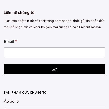
Liên hệ chúng tôi
Luôn cập nhật tin tức về thời trang nam nhanh nhất, gửi tin nhắn đến
mail để nhận các voucher khuyến mãi cực số chỉ có ở Presentboss.vn
E
Email
*
m
a
i
l
E
m
Gửi
a
i
l
E
m
SẢN PHẨM CỦA CHÚNG TÔI
a
i
Áo ba lỗ
l