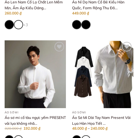
Áo Len Nam Cổ Lọ Chất Len Mềm
Áo Nỉ Dạ Nam Cổ Bẻ Kiểu Hàn
Mịn, Ấm Áp Kiểu Dáng...
Quốc, Form Rộng Thu Đô...
260.000
₫
449.000
₫
+3
Add to wishlist
Add to wishlist
ÁO SƠ MI
ÁO SƠ MI
Áo sơ mi cổ tàu ngực yếm PRESENT
Áo Sơ Mi Dài Tay Nam Present Vải
vải lụa không nhă...
Lụa Hàn Họa Tiết ...
Giá
Giá
Khoảng
320.000
₫
192.000
₫
48.000
₫
–
240.000
₫
gốc
hiện
giá:
là:
tại
từ