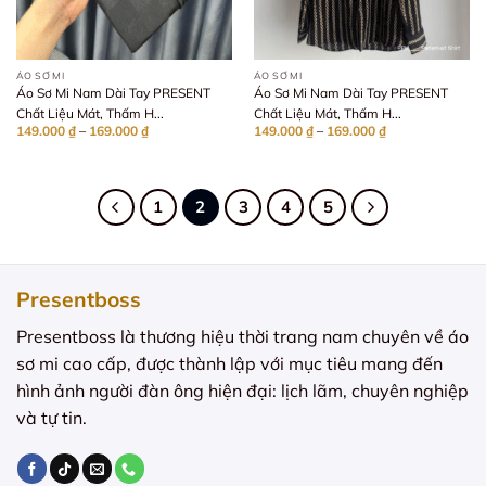
ÁO SƠ MI
ÁO SƠ MI
Áo Sơ Mi Nam Dài Tay PRESENT
Áo Sơ Mi Nam Dài Tay PRESENT
Chất Liệu Mát, Thấm H...
Chất Liệu Mát, Thấm H...
Khoảng
Khoảng
149.000
₫
–
169.000
₫
149.000
₫
–
169.000
₫
giá:
giá:
từ
từ
149.000 ₫
149.000 ₫
đến
đến
169.000 ₫
169.000 ₫
1
2
3
4
5
Presentboss
Presentboss là thương hiệu thời trang nam chuyên về áo
sơ mi cao cấp, được thành lập với mục tiêu mang đến
hình ảnh người đàn ông hiện đại: lịch lãm, chuyên nghiệp
và tự tin.