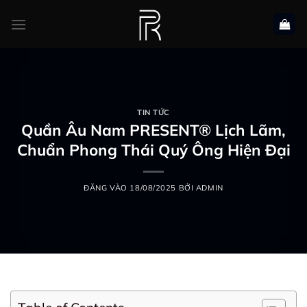
Bỏ
qua
nội
dung
TIN TỨC
Quần Âu Nam PRESENT® Lịch Lãm,
Chuẩn Phong Thái Quý Ông Hiện Đại
ĐĂNG VÀO
18/08/2025
BỞI
ADMIN