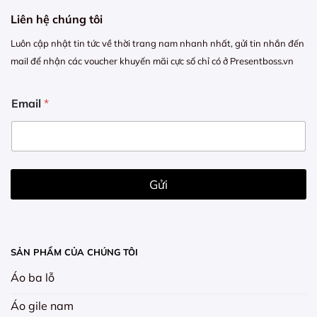
Liên hệ chúng tôi
Luôn cập nhật tin tức về thời trang nam nhanh nhất, gửi tin nhắn đến
mail để nhận các voucher khuyến mãi cực số chỉ có ở Presentboss.vn
*
Email
*
*
E
m
a
i
l
Gửi
SẢN PHẨM CỦA CHÚNG TÔI
Áo ba lỗ
Áo gile nam