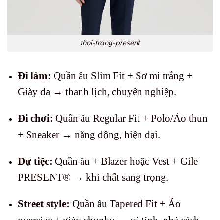
thoi-trang-present
Đi làm:
Quần âu Slim Fit + Sơ mi trắng +
Giày da → thanh lịch, chuyên nghiệp.
Đi chơi:
Quần âu Regular Fit + Polo/Áo thun
+ Sneaker → năng động, hiện đại.
Dự tiệc:
Quần âu + Blazer hoặc Vest + Gile
PRESENT® → khí chất sang trọng.
Street style:
Quần âu Tapered Fit + Áo
oversize + giày chunky → cá tính, phá cách.