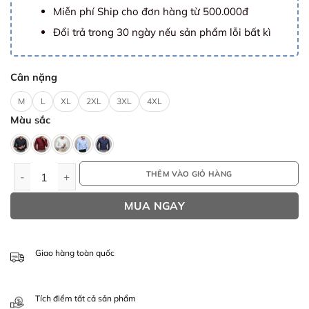
đến
Miễn phí Ship cho đơn hàng từ 500.000đ
159.000 ₫
Đổi trả trong 30 ngày nếu sản phẩm lỗi bất kì
Cân nặng
M
L
XL
2XL
3XL
4XL
Màu sắc
THÊM VÀO GIỎ HÀNG
Áo sơ mi nam PRESENT vải lụa cao cấp chống nhăn số lượng
MUA NGAY
Giao hàng toàn quốc
Tích điểm tất cả sản phẩm