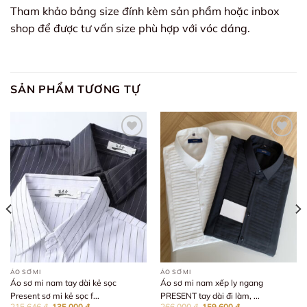
Tham khảo bảng size đính kèm sản phẩm hoặc inbox
shop để được tư vấn size phù hợp với vóc dáng.
SẢN PHẨM TƯƠNG TỰ
Add to wishlist
Add to wishlist
ÁO SƠ MI
ÁO SƠ MI
Áo sơ mi nam tay dài kẻ sọc
Áo sơ mi nam xếp ly ngang
Present sơ mi kẻ sọc f...
PRESENT tay dài đi làm, ...
Giá
Giá
Giá
Giá
215.646
₫
135.000
₫
266.000
₫
159.600
₫