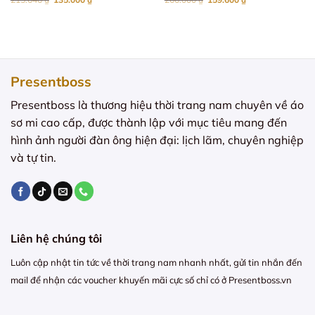
gốc
hiện
gốc
hiện
là:
tại
là:
tại
215.646 ₫.
là:
266.000 ₫.
là:
135.000 ₫.
159.600 ₫.
Presentboss
Presentboss là thương hiệu thời trang nam chuyên về áo
sơ mi cao cấp, được thành lập với mục tiêu mang đến
hình ảnh người đàn ông hiện đại: lịch lãm, chuyên nghiệp
và tự tin.
Liên hệ chúng tôi
Luôn cập nhật tin tức về thời trang nam nhanh nhất, gửi tin nhắn đến
mail để nhận các voucher khuyến mãi cực số chỉ có ở Presentboss.vn
E