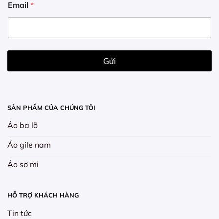
Email
*
m
a
i
l
E
m
Gửi
a
i
l
E
m
SẢN PHẨM CỦA CHÚNG TÔI
a
i
Áo ba lỗ
l
Áo gile nam
Áo sơ mi
HỖ TRỢ KHÁCH HÀNG
Tin tức