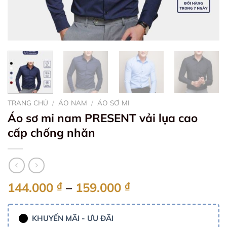
TRANG CHỦ
/
ÁO NAM
/
ÁO SƠ MI
Áo sơ mi nam PRESENT vải lụa cao
cấp chống nhăn
Khoảng
144.000
₫
–
159.000
₫
giá:
từ
KHUYẾN MÃI - ƯU ĐÃI
144.000 ₫